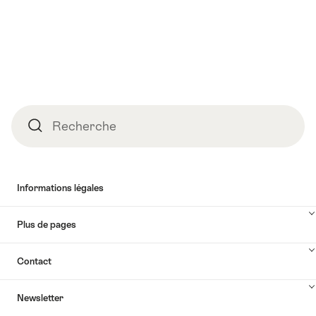
le
les
contenu
étapes
Carte
Pied
Recherche
Recherche
de
page
Informations légales
Plus de pages
Contact
Newsletter