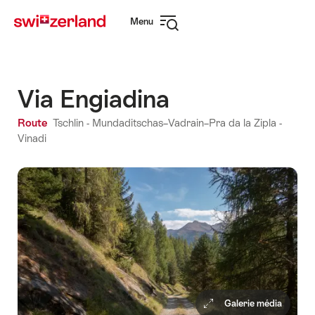
Naviguer
Navigation
Menu
sur
rapide
Ouvrir
myswitzerland.com
la
navigation
Via Engiadina
Route
Tschlin - Mundaditschas–Vadrain–Pra da la Zipla -
Vinadi
Galerie média