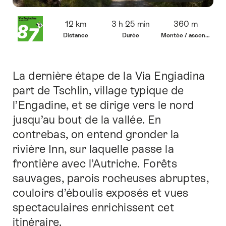
Vue
12 km
3 h 25 min
360 m
d’ensemble
Distance
Durée
Montée / ascension
La dernière étape de la Via Engiadina
Introduction
part de Tschlin, village typique de
l’Engadine, et se dirige vers le nord
jusqu’au bout de la vallée. En
contrebas, on entend gronder la
rivière Inn, sur laquelle passe la
frontière avec l’Autriche. Forêts
sauvages, parois rocheuses abruptes,
couloirs d’éboulis exposés et vues
spectaculaires enrichissent cet
itinéraire.