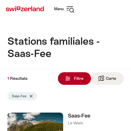
Naviguer
Navigation
Menu
sur
rapide
Ouvrir
myswitzerland.com
la
navigation
Stations familiales -
Saas-Fee
1
1
Résultats
Résultats
Filtre
Carte
Vers la 
trouvés
La
Saas-Fee
Effacer le tag Saas-Fee
recherche
a
été
Saas-Fee
filtrée
selon
Le Valais
les