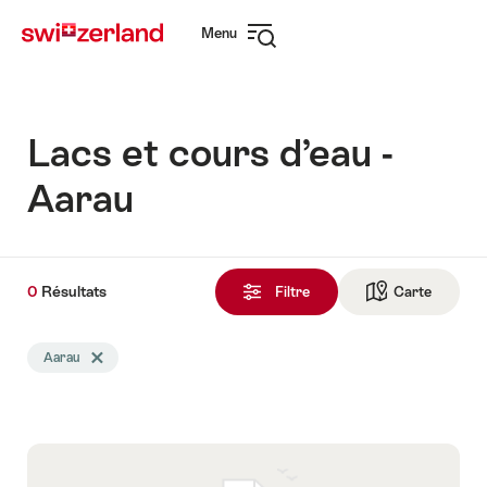
Naviguer
Navigation
Menu
sur
rapide
Ouvrir
myswitzerland.com
la
navigation
Lacs et cours d’eau -
Aarau
0
0
Résultats
Résultats
Filtre
Carte
Vers la 
trouvés
La
Aarau
Effacer le tag Aarau
recherche
a
été
filtrée
selon
les