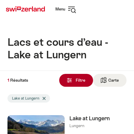
Naviguer
Navigation
Menu
sur
rapide
Ouvrir
myswitzerland.com
la
navigation
Lacs et cours d’eau -
Lake at Lungern
1
1
Résultats
Résultats
Filtre
Carte
Vers la 
trouvés
La
Lake at Lungern
Effacer le tag Lake at Lungern
recherche
a
été
Lake at Lungern
filtrée
selon
Lungern
les