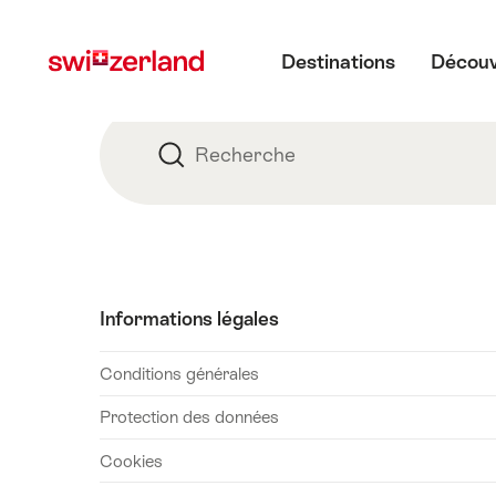
Naviguer
Navigation
Menu principal
sur
rapide
Destinations
Découv
myswitzerland.com
Pied
de
Recherche
Recherche
page
Informations légales
Conditions générales
Protection des données
Cookies