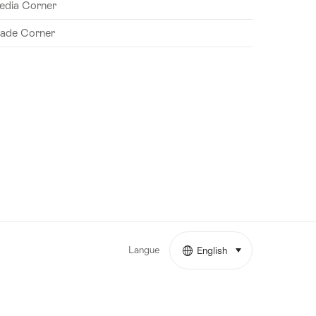
edia Corner
rade Corner
Langue
English
sélectionner (cliquer 
More
links