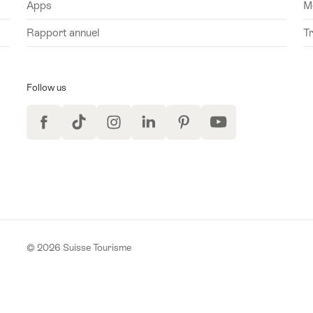
Apps
M
Rapport annuel
T
Follow us
Facebook
TikTok
Instagram
LinkedIn
Pinterest
YouTube
 à la newsletter
© 2026 Suisse Tourisme