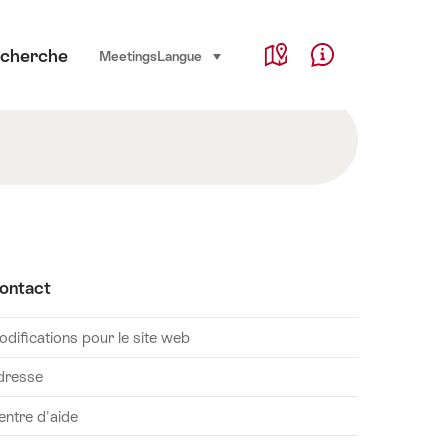
Service Navigation
cherche
Language, region and important links
Meetings
Langue
sélectionner (cliquer pour afficher)
Map
Help & Contact
ontact
difications pour le site web
dresse
entre d'aide