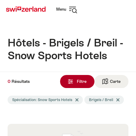
Naviguer
Navigation
Menu
sur
rapide
Ouvrir
myswitzerland.com
la
navigation
Hôtels - Brigels / Breil -
Snow Sports Hotels
0
0
Résultats
Résultats
Filtre
Carte
Vers la 
trouvés
La
Spécialisation: Snow Sports Hotels
Effacer le tag Spécialisation
Brigels / Breil
Effacer le tag
recherche
a
été
filtrée
selon
les