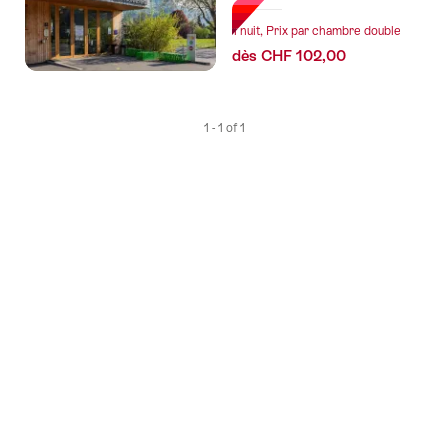
tags
1 nuit, Prix par chambre double
suivants
dès CHF 102,00
1 - 1 of 1