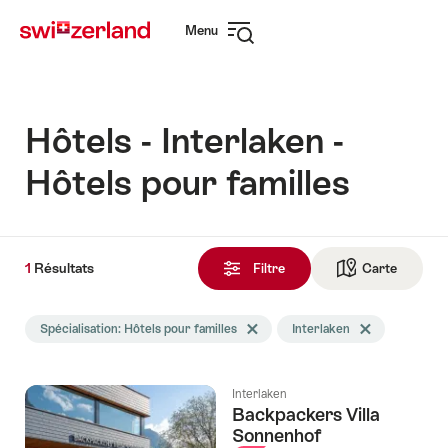
Naviguer
Navigation
Menu
sur
rapide
Ouvrir
myswitzerland.com
la
navigation
Hôtels - Interlaken -
Hôtels pour familles
1
1
Résultats
Résultats
Filtre
Carte
Vers la 
trouvés
La
Spécialisation: Hôtels pour familles
Effacer le tag Spécialisation
Interlaken
Effacer le tag In
recherche
a
été
Interlaken
filtrée
Backpackers Villa
selon
Sonnenhof
les