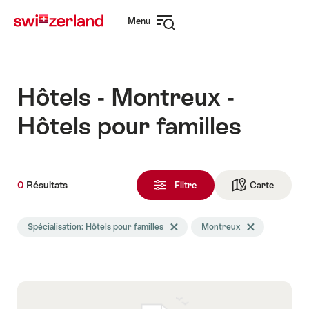
Naviguer
Navigation
Menu
sur
rapide
Ouvrir
myswitzerland.com
la
navigation
Hôtels - Montreux -
Hôtels pour familles
0
0
Résultats
Résultats
Filtre
Carte
Vers la 
trouvés
La
Spécialisation: Hôtels pour familles
Effacer le tag Spécialisation
Montreux
Effacer le tag M
recherche
a
été
filtrée
selon
les