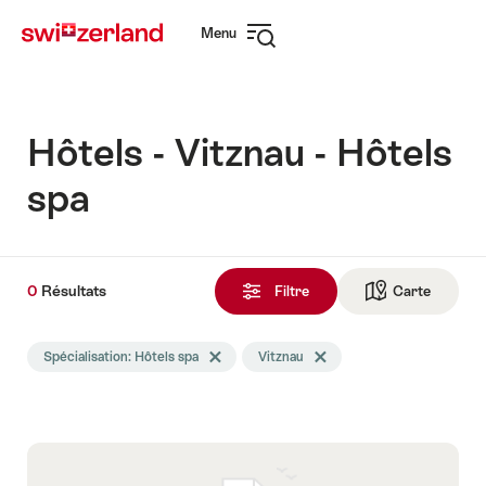
Naviguer
Navigation
Menu
sur
rapide
Ouvrir
myswitzerland.com
la
navigation
Hôtels - Vitznau - Hôtels
spa
0
0
Résultats
Résultats
Filtre
Carte
Vers la 
trouvés
La
Spécialisation: Hôtels spa
Effacer le tag Spécialisation
Vitznau
Effacer le tag Vitznau
recherche
a
été
filtrée
selon
les