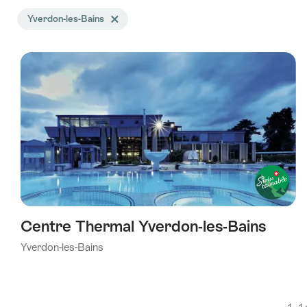
La
Yverdon-les-Bains
Effacer le tag Yverdon-les-Bains
recherche
a
été
filtrée
selon
les
tags
suivants
Centre Thermal Yverdon-les-Bains
Yverdon-les-Bains