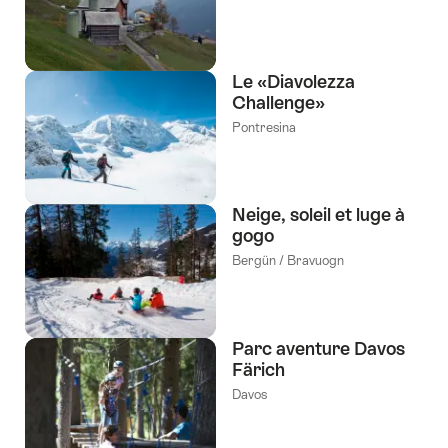
tags
suivants
Le «Diavolezza
Challenge»
Pontresina
Neige, soleil et luge à
gogo
Bergün / Bravuogn
Parc aventure Davos
Färich
Davos