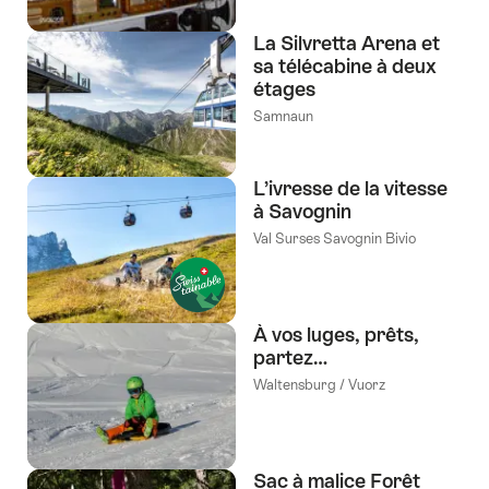
La Silvretta Arena et
sa télécabine à deux
étages
Samnaun
L’ivresse de la vitesse
à Savognin
Val Surses Savognin Bivio
À vos luges, prêts,
partez…
Waltensburg / Vuorz
Sac à malice Forêt