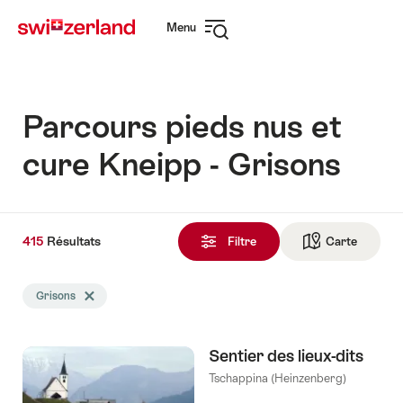
Naviguer
Navigation
Menu
sur
rapide
Ouvrir
myswitzerland.com
la
navigation
Parcours pieds nus et
cure Kneipp - Grisons
415
415
Résultats
Résultats
Filtre
Carte
Vers la 
trouvés
La
Grisons
Effacer le tag Grisons
recherche
a
été
Sentier des lieux-dits
filtrée
selon
Tschappina (Heinzenberg)
les