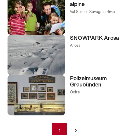
alpine
Val Surses Savognin Bivio
SNOWPARK Arosa
Arosa
Polizeimuseum
Graubünden
Coire
Pagination
1
1
›
nav