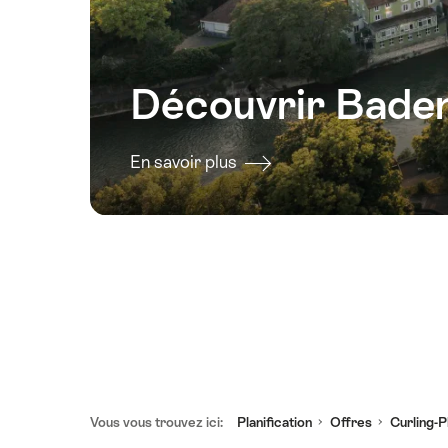
lundi,
17
août
Découvrir Bade
2026
mardi,
18
En savoir plus
août
2026
mercredi,
19
août
2026
jeudi,
20
août
2026
Pied
Vous vous trouvez ici:
Planification
Offres
Curling-P
vendredi,
de