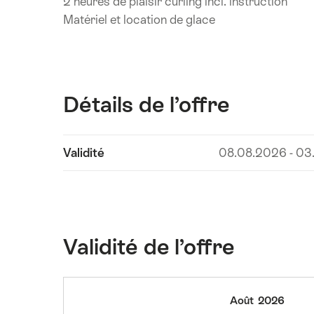
2 heures de plaisir curling incl. instruction
Matériel et location de glace
Détails de l’offre
Afficher
Validité
08.08.2026 - 03
les
contenus
Détails
de
l’offre
Validité de l’offre
samedi,
Août
2026