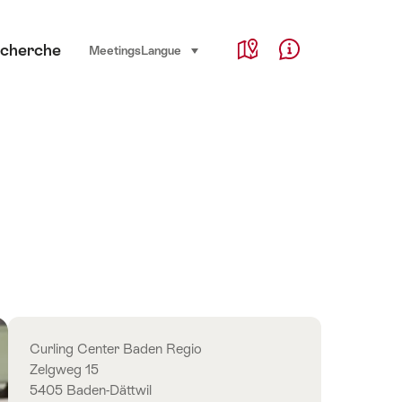
Service Navigation
cherche
Language, region and important links
Meetings
Langue
sélectionner (cliquer pour afficher)
Map
Help & Contact
Contact
Curling Center Baden Regio
Zelgweg 15
5405 Baden-Dättwil