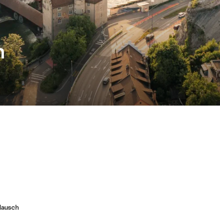
n
lausch