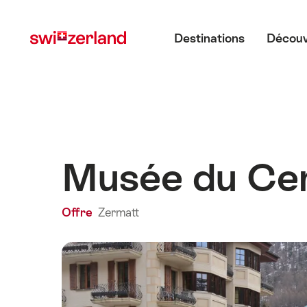
Naviguer
Navigation
Menu principal
sur
rapide
Destinations
Découv
myswitzerland.com
Musée du Cer
Offre
Zermatt