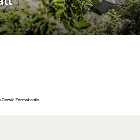
tt
 Cervin Zermatlantis