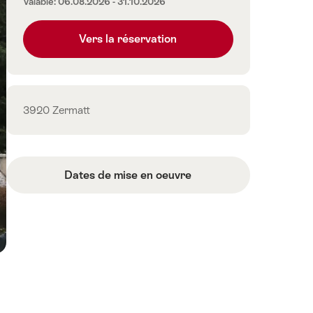
Valable: 06.08.2026 - 31.10.2026
prix
Vers la réservation
Contact
3920 Zermatt
Dates de mise en oeuvre