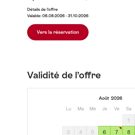
l’offre
Détails de l’offre
Valable: 06.08.2026 - 31.10.2026
Vers la réservation
Validité de l’offre
jeudi,
Août
2026
6
Lu
Ma
Me
Je
Ve
Sa
août
2026
1
vendredi,
3
4
5
6
7
8