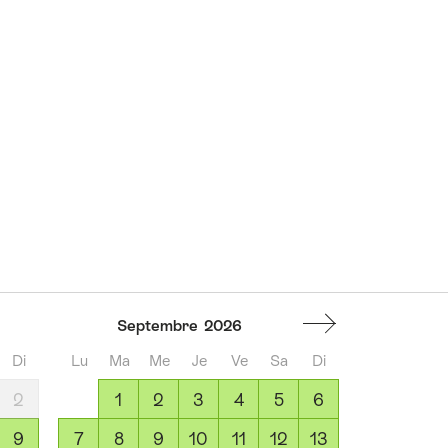
Septembre
2026
Di
Lu
Ma
Me
Je
Ve
Sa
Di
2
1
2
3
4
5
6
9
7
8
9
10
11
12
13