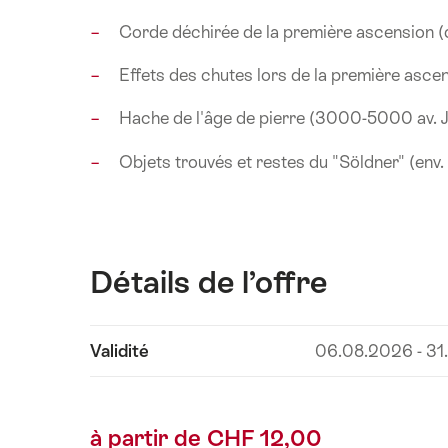
Corde déchirée de la première ascension (d
Effets des chutes lors de la première asce
Hache de l'âge de pierre (3000-5000 av. J
Objets trouvés et restes du "Söldner" (env.
Détails de l’offre
Afficher
Validité
06.08.2026 - 31
les
contenus
Détails
à partir de CHF 12,00
de