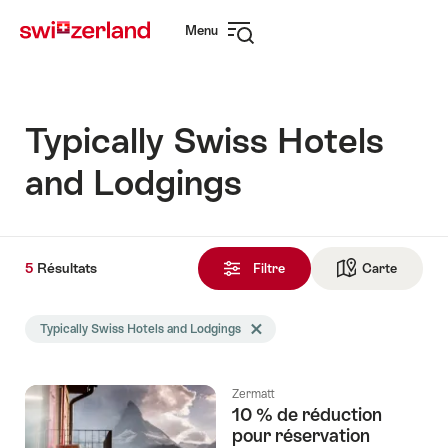
Naviguer
Navigation
Menu
sur
rapide
Ouvrir
myswitzerland.com
la
navigation
Typically Swiss Hotels
and Lodgings
5
5
Résultats
Résultats
Filtre
Carte
Vers la 
trouvés
La
Typically Swiss Hotels and Lodgings
Effacer le tag Typically Swiss Hotel
recherche
a
été
Zermatt
filtrée
10 % de réduction
selon
pour réservation
les