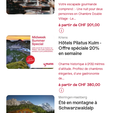
anticipée
de
Votre escapade gourmande
jusqu'au
l’offre
comprend : - Une nuit pour deux
personnes en Chambre Double
12
"Petite
Village - Le...
septembre
pause"
à partir de CHF 201,00
2026"
Informations
Kriens
sur
Hôtels Pilatus Kulm -
les
Offre spéciale 20%
prix
en semaine
de
l’offre
Charme historique à 2132 mètres
"Escapade
d'altitude. Profitez de chambres
élégantes, d'une gastronomie
gourmande
de...
à
à partir de CHF 380,00
Gruyères"
Informations
Meiringen-Hasliberg
sur
Été en montagne à
les
Schwarzwaldalp
prix