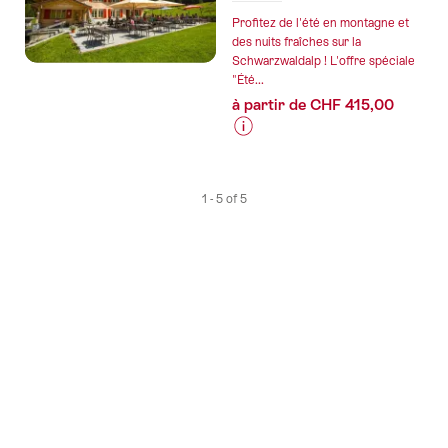
de
Profitez de l'été en montagne et
l’offre
des nuits fraîches sur la
Schwarzwaldalp ! L'offre spéciale
"Hôtels
"Été...
Pilatus
à partir de CHF 415,00
Kulm
-
Informations
Offre
sur
spéciale
les
20%
1 - 5 of 5
prix
en
de
semaine"
l’offre
"Été
en
montagne
à
Schwarzwaldalp"