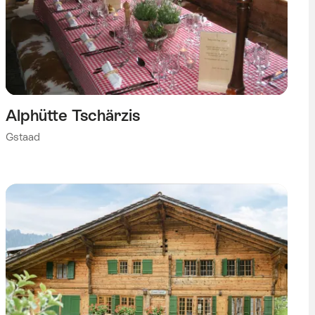
Alphütte Tschärzis
Gstaad