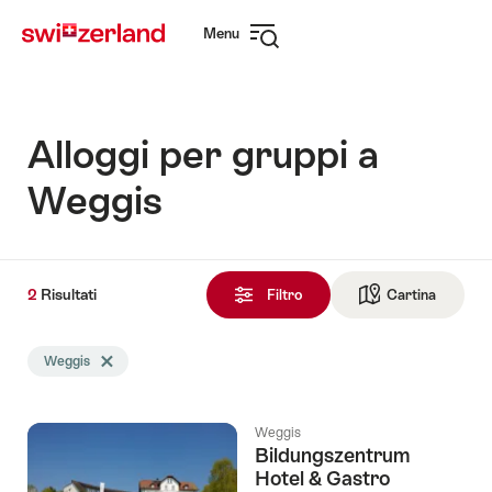
Navigare
Navigazione
Menu
su
rapida
Apri
myswitzerland.com
navigazione
Alloggi per gruppi a
Weggis
2
2
Risultati
Risultati
Filtro
Cartina
Vai alla 
trovati
La
Weggis
Elimina tag Weggis
ricerca
è
stata
Weggis
filtrata
Bildungszentrum
in
Hotel & Gastro
base