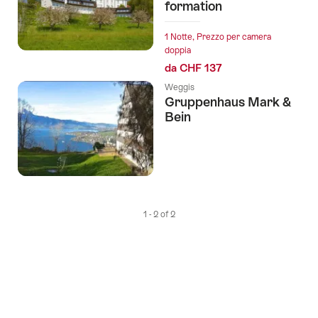
formation
ai
tag
1 Notte, Prezzo per camera
seguenti
doppia
da CHF 137
Weggis
Gruppenhaus Mark &
Bein
1 - 2 of 2