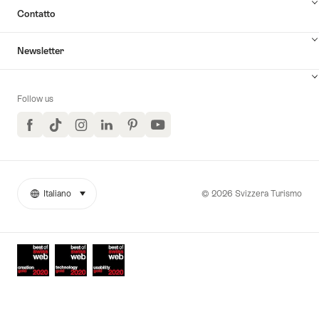
Contatto
Newsletter
Follow us
Facebook
TikTok
Instagram
LinkedIn
Pinterest
YouTube
© 2026 Svizzera Turismo
Italiano
seleziona (clicca per visualizzare)
More
Lingua
links
Awards