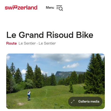
Navigare
Navigazione
Menu
su
rapida
Apri
myswitzerland.com
navigazione
Le Grand Risoud Bike
Route
Le Sentier - Le Sentier
Galleria media