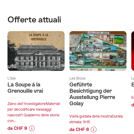
Offerte attuali
L'Isle
Les Bioux
L
La Soupe à la
Geführte
Grenouille vrai
Besichtigung der
Ausstellung Pierre
E
Golay
Zaino dell'InvestigatoreMateriali
d
per decodificare messaggi
nascosti1 Quaderno delle storie
Visita guidata della mostraDurata
con...
stimata: 1h15
da CHF 9
da CHF 6