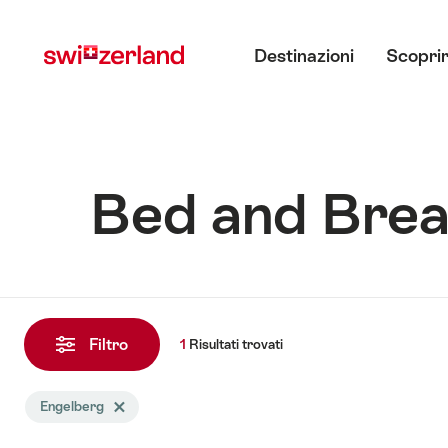
Navigare
Navigazione
Menu principale
su
rapida
Destinazioni
Scoprir
myswitzerland.com
Bed and Brea
1
Risultati
Filtro
1
Risultati
trovati
trovati
La
Engelberg
Elimina tag Engelberg
ricerca