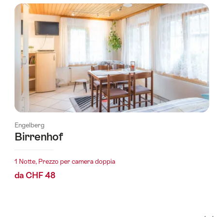
è
stata
filtrata
in
base
ai
tag
seguenti
Engelberg
Birrenhof
1 Notte, Prezzo per camera doppia
da CHF 48