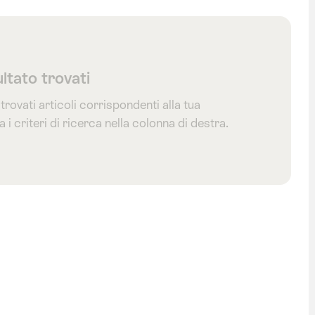
ltato trovati
trovati articoli corrispondenti alla tua
 i criteri di ricerca nella colonna di destra.