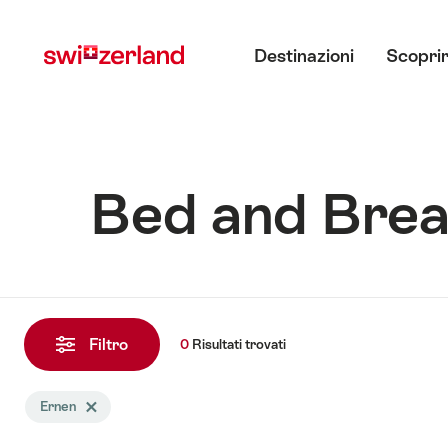
Navigare
Navigazione
Menu principale
su
rapida
Destinazioni
Scoprir
myswitzerland.com
Bed and Brea
0
Risultati
Filtro
0
Risultati
trovati
trovati
La
Ernen
Elimina tag Ernen
ricerca