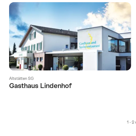
è
stata
filtrata
in
base
ai
tag
seguenti
Altstätten SG
Gasthaus Lindenhof
1 - 2