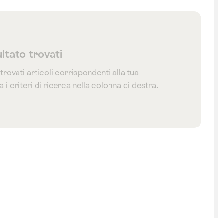
ltato trovati
trovati articoli corrispondenti alla tua
 i criteri di ricerca nella colonna di destra.