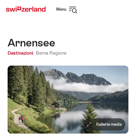
Navigare
Navigazione
Menu
su
rapida
Apri
myswitzerland.com
navigazione
Arnensee
Destinazioni
Berna Regione
Galleria media