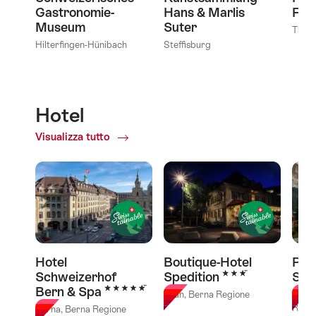
Gastronomie-
Hans & Marlis
Fot
Museum
Suter
Thun
Hilterfingen-Hünibach
Steffisburg
Hotel
Visualizza tutto
of
Hotel
Hotel
Boutique-Hotel
Par
3 Stelle
Schweizerhof
Spedition
Sch
5 Stelle
Bern & Spa
Thun, Berna Regione
Grind
Regi
Berna, Berna Regione