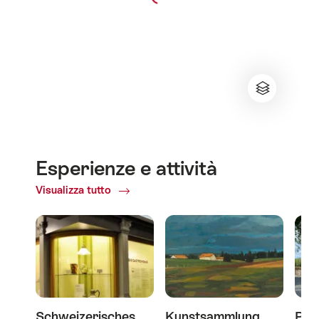
Esperienze e attività
Visualizza tutto
ofEsperienze
e
attività
Schweizerisches
Kunstsammlung
Pos