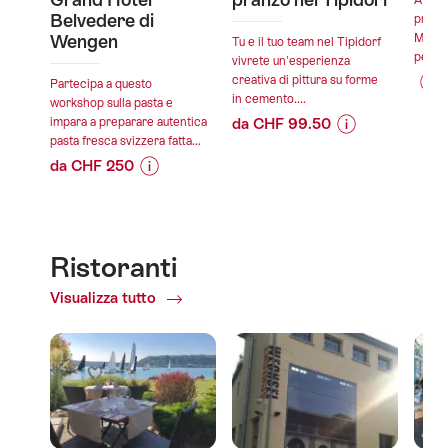
A Fabr
Belvedere di
prende
Wengen
Mettit
Tu e il tuo team nel Tipidorf
pezzo 
vivrete un'esperienza
creativa di pittura su forme
Partecipa a questo
in cemento....
Info
Dett
workshop sulla pasta e
impara a preparare autentica
da CHF 99.50
sul
offe
pasta fresca svizzera fatta...
Informazioni
Dettagli
pre
da CHF 250
sul
offerta
dell
valid
Informazioni
Dettagli
prezzo
"Fab
07.
sul
offerta
dell’offerta
Azt
validità:
-
prezzo
"Tendenza
11.08.2026
31.
dell’offerta
del
Ristoranti
validità:
-
"Laboratorio
cemento
03.09.2026
30.09.2026
Visualizza tutto
of
di
con
-
Ristoranti
pasta
pranzo
30.10.2026
fresca
nel
al
Tipidorf"
Grand
Hotel
Belvedere