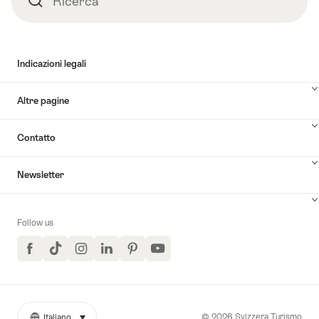
Ricerca
Indicazioni legali
Altre pagine
Contatto
Newsletter
Follow us
Facebook
TikTok
Instagram
LinkedIn
Pinterest
YouTube
© 2026 Svizzera Turismo
Italiano
seleziona (clicca per visualizzare)