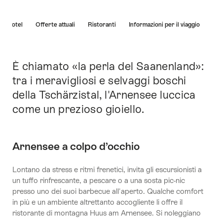
Elenco
Hotel
Offerte attuali
Ristoranti
Informazioni per il viaggio
di
link
che
conducono
È chiamato «la perla del Saanenland»:
Introduzione
direttamente
tra i meravigliosi e selvaggi boschi
ai
della Tschärzistal, l'Arnensee luccica
punti
di
come un prezioso gioiello.
ancoraggio
di
questo
Arnensee a colpo d’occhio
sito.
Lontano da stress e ritmi frenetici, invita gli escursionisti a
un tuffo rinfrescante, a pescare o a una sosta pic-nic
presso uno dei suoi barbecue all'aperto. Qualche comfort
in più e un ambiente altrettanto accogliente li offre il
ristorante di montagna Huus am Arnensee. Si noleggiano