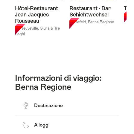
di
Hôtel-Restaurant
Restaurant - Bar
Tibi
Wengen"
Jean-Jacques
Schichtwechsel
Berna
Rousseau
Liebefeld, Berna Regione
La Neuveville, Giura & Tre
Laghi
Informazioni di viaggio:
Berna Regione
Destinazione
Alloggi