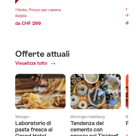
1 Not
1 Notte, Prezzo per camera
doppi
doppia
da C
da CHF 299
Offerte attuali
Visualizza tutto
Offerte
attuali
Wengen
Meiringen-Hasliberg
Biel/
Laboratorio di
Tendenza del
Fab
pasta fresca al
cemento con
Grand Hotel
pranzo nel Tipidorf