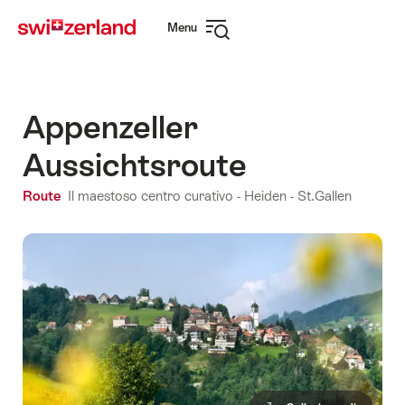
Navigare
Navigazione
Menu
su
rapida
Apri
myswitzerland.com
navigazione
Appenzeller
Aussichtsroute
Route
Il maestoso centro curativo - Heiden
- St.Gallen