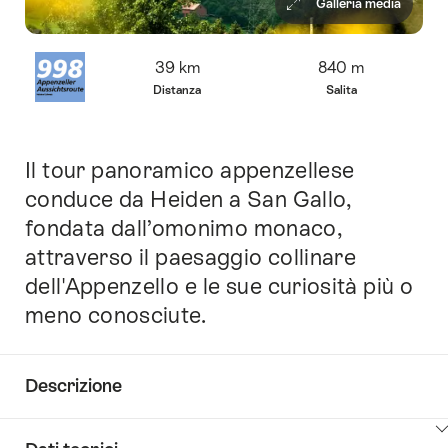
Galleria media
Panoramica
39 km
840 m
Distanza
Salita
Il tour panoramico appenzellese
Introduzione
conduce da Heiden a San Gallo,
fondata dall’omonimo monaco,
attraverso il paesaggio collinare
dell'Appenzello e le sue curiosità più o
meno conosciute.
Descrizione
Clicca