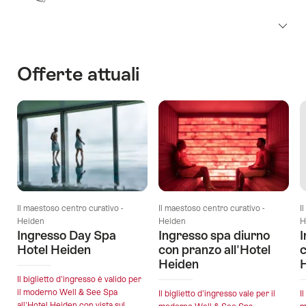
Offerte attuali
Il maestoso centro curativo -
Il maestoso centro curativo -
I
Heiden
Heiden
H
Ingresso Day Spa
Ingresso spa diurno
I
Hotel Heiden
con pranzo all'Hotel
c
Heiden
Il biglietto d'ingresso è valido per
il moderno Well & See Spa
Il biglietto d'ingresso vale per il
I
all'Hotel Heiden con vista sul