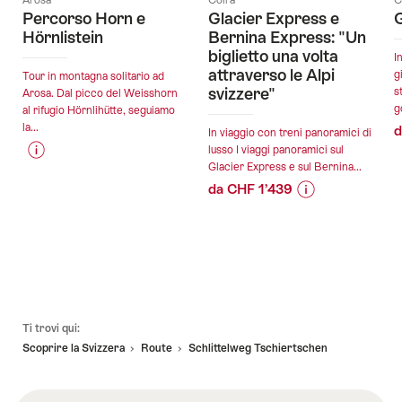
Arosa
Coira
C
Percorso Horn e
Glacier Express e
G
Hörnlistein
Bernina Express: "Un
biglietto una volta
I
attraverso le Alpi
g
Tour in montagna solitario ad
svizzere"
s
Arosa. Dal picco del Weisshorn
go
al rifugio Hörnlihütte, seguiamo
la...
d
In viaggio con treni panoramici di
lusso I viaggi panoramici sul
Glacier Express e sul Bernina...
Informazioni
Dettagli
sul
offerta
da CHF 1’439
prezzo
Informazioni
Dettagli
dell’offerta
sul
offerta
validità:
"Percorso
prezzo
29.08.2026
Horn
dell’offerta
validità:
e
"Glacier
10.08.2026
Hörnlistein"
Express
Piè
-
e
Ti trovi qui:
pagina
31.10.2026
Bernina
Scoprire la Svizzera
Route
Schlittelweg Tschiertschen
Express:
"Un