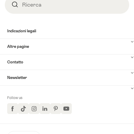
biglietto
Ricerca
Ricerca
una
volta
attraverso
le
Indicazioni legali
Alpi
svizzere""
Altre pagine
Contatto
Newsletter
Follow us
Facebook
TikTok
Instagram
LinkedIn
Pinterest
YouTube