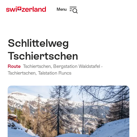
Navigare
Navigazione
Menu
su
rapida
Apri
myswitzerland.com
navigazione
Schlittelweg
Tschiertschen
Route
Tschiertschen, Bergstation Waldstafel -
Tschiertschen, Talstation Runcs