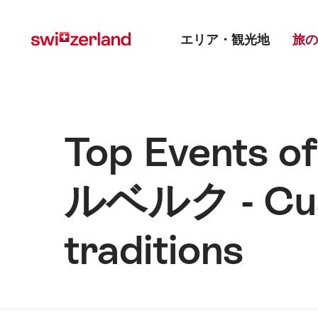
Navigate
Quick
Main menu
to
navigation
エリア・観光地
旅の
myswitzerland.com
Top Events 
ルベルク - Cus
traditions