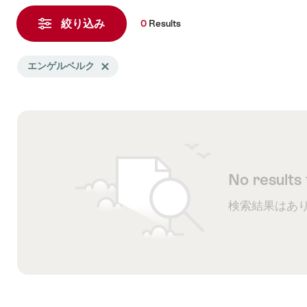
0
Results
絞り込み
0
Results
Search
エンゲルベルク
Delete エンゲルベルク tag
filtered
using
the
following
tags
No results
検索結果はあ