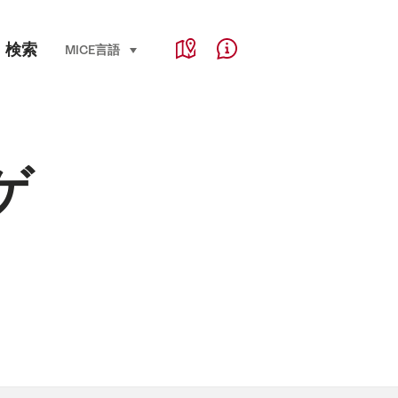
Service Navigation
検索
Language, region and important links
MICE
言語
select (click to display)
Map
Help & Contact
ンゲ