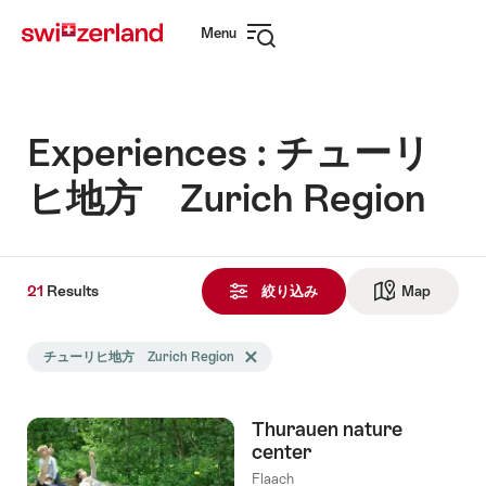
Navigate
Quick
Menu
to
navigation
Open
myswitzerland.com
navigation
Experiences : チューリ
ヒ地方 Zurich Region
21
21
Results
Results
絞り込み
Map
See ma
Search
チューリヒ地方 Zurich Region
Delete チューリヒ地方 Zurich Region ta
filtered
using
the
Thurauen nature
following
center
tags
Flaach