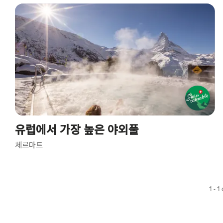
using
the
following
tags
유럽에서 가장 높은 야외풀
체르마트
1 - 1