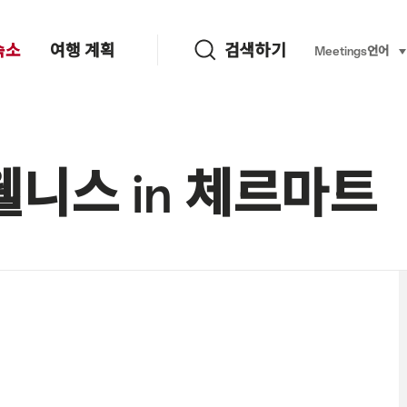
검색하기
숙소
여행 계획
검색하기
Language, re
Meetings
언어
se
웰니스 in 체르마트