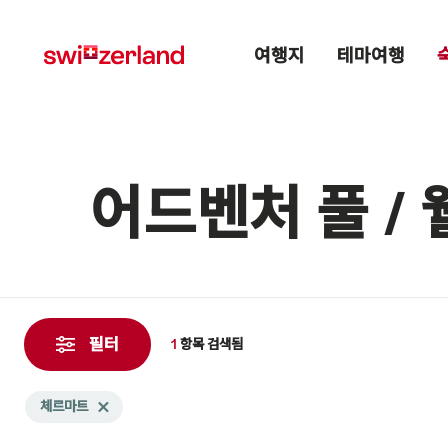
Navigate
Quick
Main menu
to
navigation
여행지
테마여행
myswitzerland.com
어드벤처 풀 / 
1
항
필터
1
항목
검색됨
목
검
Search
체르마트
Delete 체르마트 tag
색
filtered
됨