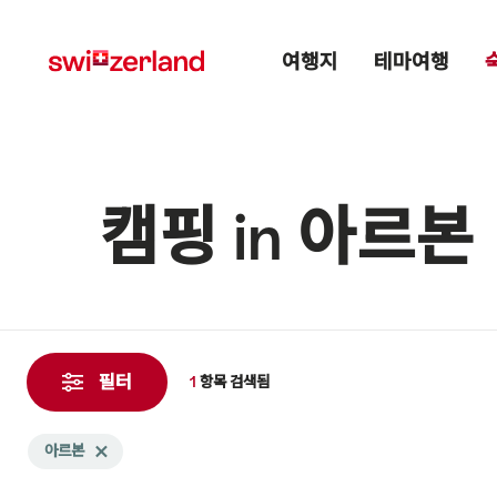
Navigate
Quick
Main menu
to
navigation
여행지
테마여행
myswitzerland.com
캠핑 in 아르본
1
항
필터
1
항목
검색됨
목
검
Search
아르본
Delete 아르본 tag
색
filtered
됨