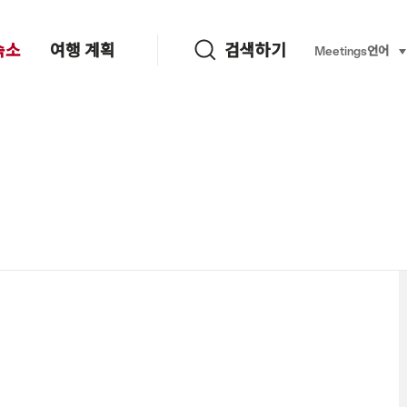
검색하기
숙소
여행 계획
검색하기
Language, re
Meetings
언어
se