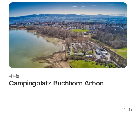
using
the
following
tags
아르본
Campingplatz Buchhorn Arbon
1 - 1