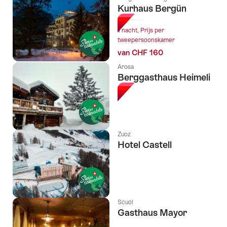
Kurhaus Bergün
1 nacht, Prijs per
tweepersoonskamer
van CHF 160
Arosa
Berggasthaus Heimeli
Zuoz
Hotel Castell
Scuol
Gasthaus Mayor