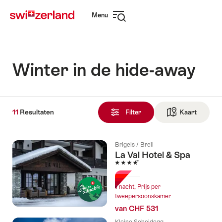
Surfen
Snellink
Menu
op
Navigatie
myswitzerland.com
openen
Winter in de hide-away
11
11
Resultaten
Resultaten
Filter
Kaart
Naar de
gevonden
Brigels / Breil
La Val Hotel & Spa
4 Sterren
1 nacht, Prijs per
tweepersoonskamer
van CHF 531