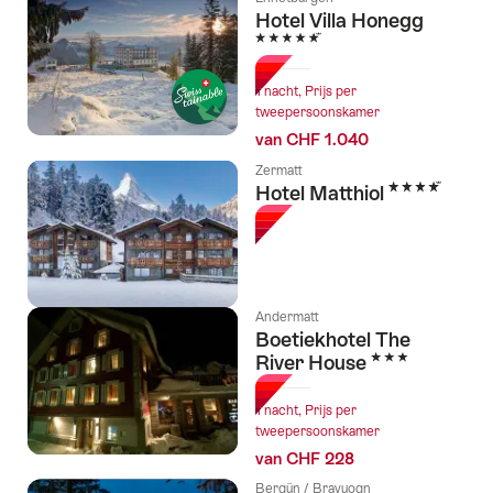
Hotel Villa Honegg
5 Sterren
1 nacht, Prijs per
tweepersoonskamer
van CHF 1.040
Zermatt
4 Sterren
Hotel Matthiol
Andermatt
Boetiekhotel The
3 Sterren
River House
1 nacht, Prijs per
tweepersoonskamer
van CHF 228
Bergün / Bravuogn