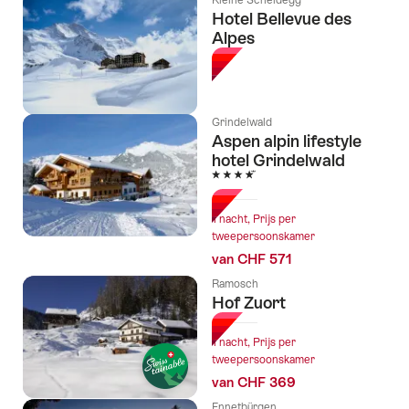
Kleine Scheidegg
Hotel Bellevue des
Alpes
Grindelwald
Aspen alpin lifestyle
hotel Grindelwald
4 Sterren
1 nacht, Prijs per
tweepersoonskamer
van CHF 571
Ramosch
Hof Zuort
1 nacht, Prijs per
tweepersoonskamer
van CHF 369
Ennetbürgen