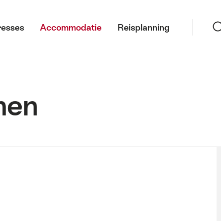
Zoeke
resses
Accommodatie
Reisplanning
nen