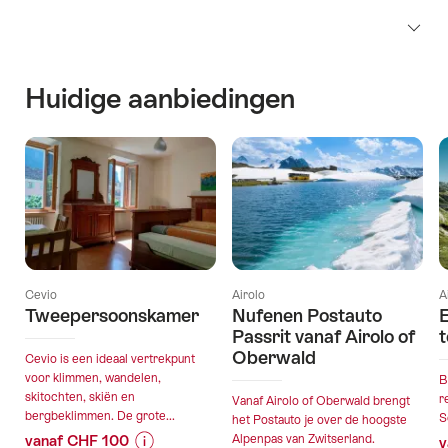
Huidige aanbiedingen
Cevio
Airolo
A
Tweepersoonskamer
Nufenen Postauto
E
Passrit vanaf Airolo of
t
Oberwald
Cevio is een ideaal vertrekpunt
voor klimmen, wandelen,
B
skitochten, skiën en
r
Vanaf Airolo of Oberwald brengt
bergbeklimmen. De grote...
S
het Postauto je over de hoogste
vanaf CHF 100
Alpenpas van Zwitserland.
v