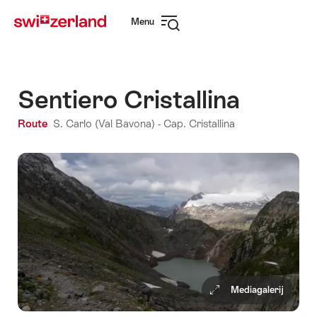
Surfen
Snellink
Menu
op
Navigatie
myswitzerland.com
openen
Sentiero Cristallina
Route
S. Carlo (Val Bavona) - Cap. Cristallina
Mediagalerij