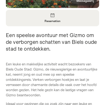
Mediagalerij
Overzicht
Reservation
Informatie
openen
Een speelse avontuur met Gizmo om
Inleiding
over
Reservation
de verborgen schatten van Biels oude
stad te ontdekken.
Een leuke en makkelijke activiteit wacht bezoekers van
Biels Oude Stad: Gizmo, de nieuwsgierige en avontuurlijke
kat, neemt jong en oud mee op een speelse
ontdekkingsreis. Verken verborgen hoekjes en laat je
verrassen door charmante details die vaak over het hoofd
worden gezien. Het hele gezin kan de lastige vragen van
Gizmo beantwoorden.
Ideaal voor gezinnen die op zoek zijn naar een leuke en