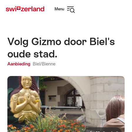
Surfen
Snellink
Menu
op
Navigatie
myswitzerland.com
openen
Volg Gizmo door Biel's
oude stad.
Aanbieding
Biel/Bienne