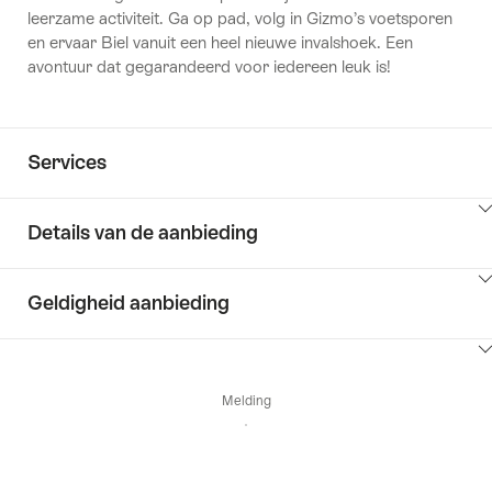
leerzame activiteit. Ga op pad, volg in Gizmo’s voetsporen
en ervaar Biel vanuit een heel nieuwe invalshoek. Een
avontuur dat gegarandeerd voor iedereen leuk is!
Services
Details van de aanbieding
Klik
Geldigheid aanbieding
hier
om
Klik
inhoud
hier
Details
weer
Melding
om
van
te
inhoud
de
geven
naar
weer
aanbieding
beschikbaarheid
te