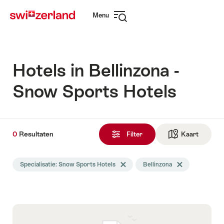
Surfen
Snellink
Menu
op
Navigatie
myswitzerland.com
openen
Hotels in Bellinzona -
Snow Sports Hotels
0
0
Resultaten
Resultaten
Filter
Kaart
Naar de
gevonden
De
Specialisatie: Snow Sports Hotels
Tag Specialisatie wissen
Bellinzona
Tag Bellinzona wi
zoekopdracht
werd
gefilterd
op
de
volgende