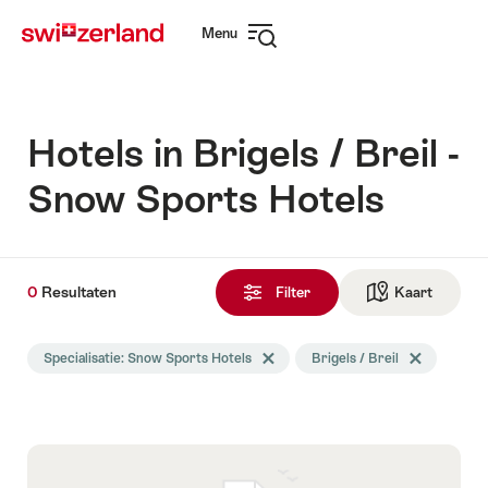
Surfen
Snellink
Menu
op
Navigatie
myswitzerland.com
openen
Hotels in Brigels / Breil -
Snow Sports Hotels
0
0
Resultaten
Resultaten
Filter
Kaart
Naar de
gevonden
De
Specialisatie: Snow Sports Hotels
Tag Specialisatie wissen
Brigels / Breil
Tag Brigels / 
zoekopdracht
werd
gefilterd
op
de
volgende