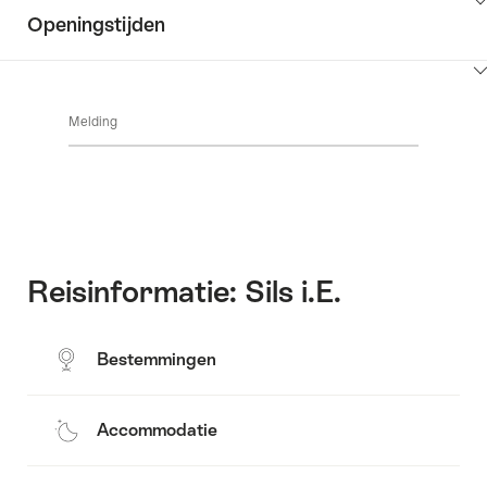
Inhoud
omgeving
Openingstijden
Common.Of
weergeven
Contact
Inhoud
Common.Of
weergeven
Melding
Openingstijden
Reisinformatie: Sils i.E.
Bestemmingen
Accommodatie