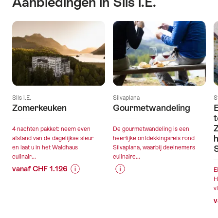
Aanbiedingen in Sils i.E.
Sils i.E.
Silvaplana
S
Zomerkeuken
Gourmetwandeling
E
Z
4 nachten pakket: neem even
De gourmetwandeling is een
h
afstand van de dagelijkse sleur
heerlijke ontdekkingsreis rond
S
en laat u in het Waldhaus
Silvaplana, waarbij deelnemers
culinair...
culinaire...
vanaf CHF 1.126
E
Prijsinformatie
Details
Prijsinformatie
Details
H
v
over
van
over
van
v
aanbieding
de
aanbieding
de
“Zomerkeuken”
aanbieding
“Gourmetwandeling”
aanbieding