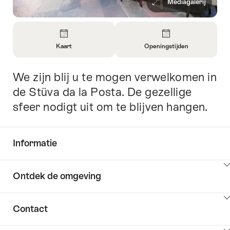
Mediagalerij
Overzicht
Kaart
Openingstijden
Informatie
Informatie
openen
openen
We zijn blij u te mogen verwelkomen in
Inleiding
over
over
Kaart
Openingstijden
de Stüva da la Posta. De gezellige
sfeer nodigt uit om te blijven hangen.
Informatie
Inhoud
Ontdek de omgeving
Common.Of
weergeven
Informatie
Inhoud
Contact
Ontdek
weergeven
de