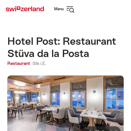
Surfen
Snellink
Menu
op
Navigatie
myswitzerland.com
openen
Hotel Post: Restaurant
Stüva da la Posta
Restaurant
Sils i.E.