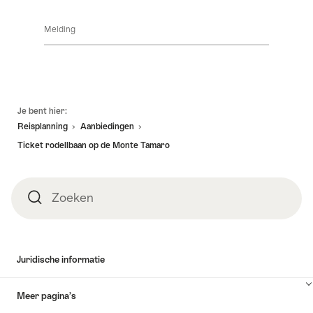
Klik
inhoud
hier
Details
weer
Melding
om
van
te
inhoud
de
geven
naar
weer
aanbieding
beschikbaarheid
te
geven
Voettekst
Je bent hier:
Reisplanning
Aanbiedingen
Ticket rodellbaan op de Monte Tamaro
Zoeken
Zoeken
Juridische informatie
Meer pagina’s