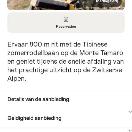
Mediagalerij
Overzicht
Reservation
Informatie
openen
Ervaar 800 m rit met de Ticinese
Inleiding
over
Reservation
zomerrodellbaan op de Monte Tamaro
en geniet tijdens de snelle afdaling van
het prachtige uitzicht op de Zwitserse
Alpen.
Details van de aanbieding
Klik
Geldigheid aanbieding
hier
om