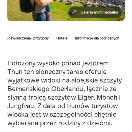
Galeria multimedialna
Hint
Doświadczenia i przygody
Hotele
Informacje dla podróżnych
Położony wysoko ponad jeziorem
Intro
Thun ten słoneczny taras oferuje
wyjatkowe widoki na alpejskie szczyty
Berneńskiego Oberlandu, łącznie ze
słynną trójcą szczytów Eiger, Mönch i
Jungfrau. Z dala od tłumów turystów
wioska jest w szczególności chętnie
wybierana przez rodziny z dziećmi.