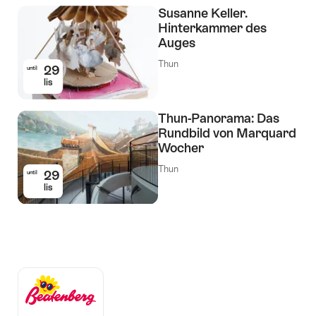
Susanne Keller.
Hinterkammer des
Auges
Thun
29
until
lis
Thun-Panorama: Das
Rundbild von Marquard
Wocher
Thun
29
until
lis
Auszeichnungen