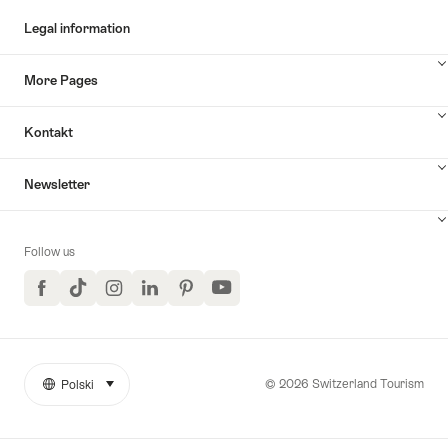
Legal information
More Pages
Kontakt
Newsletter
Follow us
Facebook
TikTok
Instagram
LinkedIn
Pinterest
YouTube
© 2026 Switzerland Tourism
Polski
select (click to display)
More
Język
links