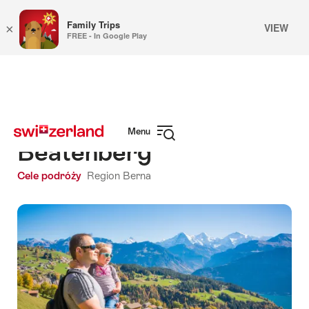
Family Trips
VIEW
×
FREE - In Google Play
Navigate
Quick
to
navigation
myswitzerland.com
Menu
Beatenberg
Open
navigation
Cele podróży
Region Berna