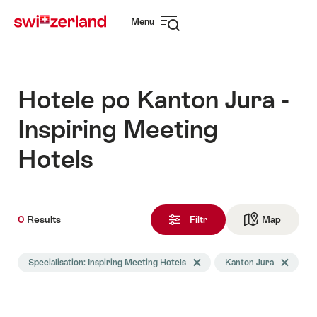
Navigate
Quick
Menu
to
navigation
Open
myswitzerland.com
navigation
Hotele po Kanton Jura -
Inspiring Meeting
Hotels
0
0
Results
Results
Filtr
Map
See ma
Znalezione
Wyszukiwanie
Specialisation: Inspiring Meeting Hotels
Delete Specialisation tag
Kanton Jura
Delete Kan
zostało
przefiltrowane
następującymi
tagami