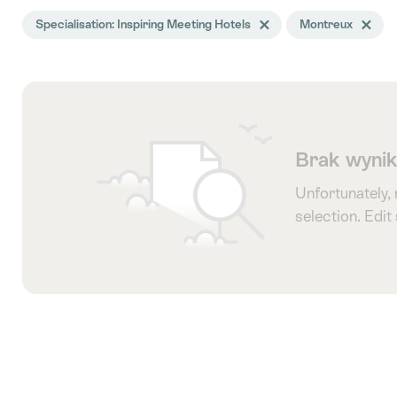
Wyszukiwanie
Specialisation: Inspiring Meeting Hotels
Delete Specialisation tag
Montreux
Delete Mo
zostało
przefiltrowane
następującymi
tagami
Brak wyni
Unfortunately,
selection. Edit