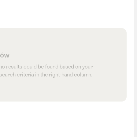
ntreux tag
ków
 no results could be found based on your
 search criteria in the right-hand column.