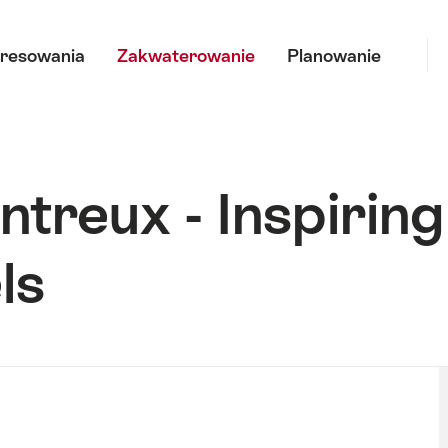
Sz
eresowania
Zakwaterowanie
Planowanie
treux - Inspiring
ls