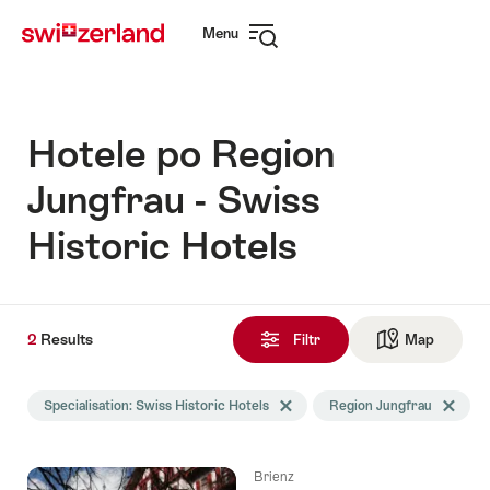
Navigate
Quick
Menu
to
navigation
Open
myswitzerland.com
navigation
Hotele po Region
Jungfrau - Swiss
Historic Hotels
2
2
Results
Results
Filtr
Map
See ma
Znalezione
Wyszukiwanie
Specialisation: Swiss Historic Hotels
Delete Specialisation tag
Region Jungfrau
Delete R
zostało
przefiltrowane
następującymi
Brienz
tagami