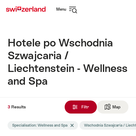
Navigate
Quick
Menu
to
navigation
Open
myswitzerland.com
navigation
Hotele po Wschodnia
Szwajcaria /
Liechtenstein - Wellness
and Spa
3
3
Results
Results
Filtr
Map
See ma
Znalezione
Wyszukiwanie
Specialisation: Wellness and Spa
Delete Specialisation tag
Wschodnia Szwajcaria / Liech
zostało
przefiltrowane