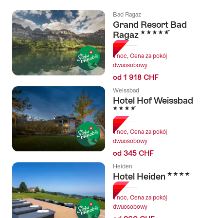
następującymi
Bad Ragaz
tagami
Grand Resort Bad
5 Stars
Ragaz
1 noc, Cena za pokój
dwuosobowy
od 1 918 CHF
Weissbad
Hotel Hof Weissbad
4 Stars
1 noc, Cena za pokój
dwuosobowy
od 345 CHF
Heiden
4 Stars
Hotel Heiden
1 noc, Cena za pokój
dwuosobowy