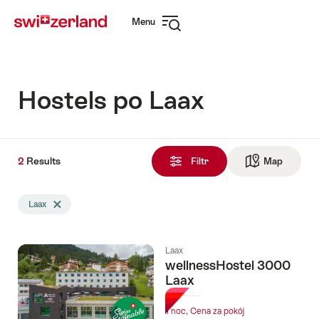
Navigate
Quick
Menu
to
navigation
Open
myswitzerland.com
navigation
Hostels po Laax
2
2
Results
Results
Filtr
Map
See ma
Znalezione
Wyszukiwanie
Laax
Delete Laax tag
zostało
przefiltrowane
następującymi
Laax
tagami
wellnessHostel 3000
Laax
1 noc, Cena za pokój