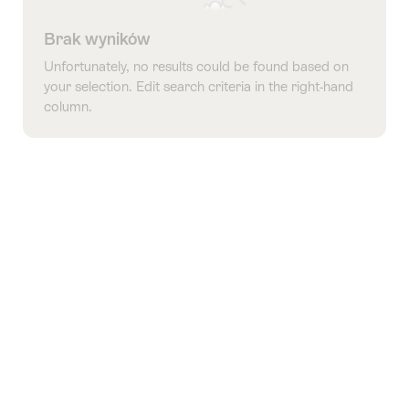
Brak wyników
Unfortunately, no results could be found based on
your selection. Edit search criteria in the right-hand
column.