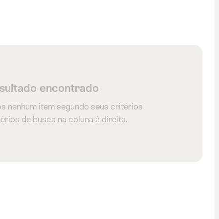
ngelberg
sultado encontrado
s nenhum item segundo seus critérios
érios de busca na coluna à direita.