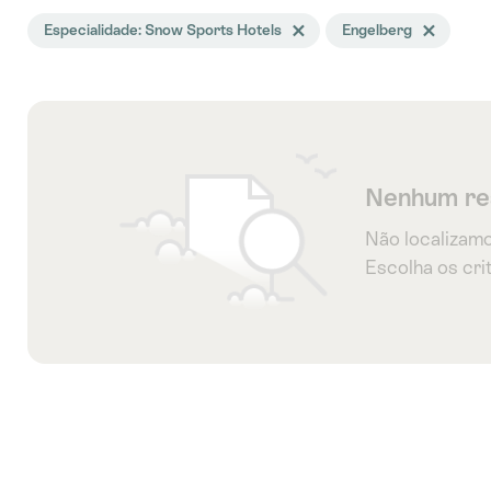
A
Especialidade: Snow Sports Hotels
Excluir tag Especialidade
Engelberg
Excluir tag E
busca
foi
filtrada
usando
os
Nenhum re
seguintes
tags
Não localizamo
Escolha os crit