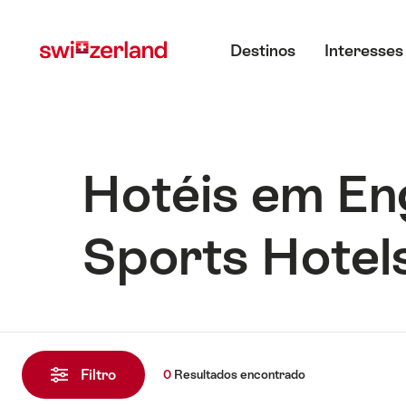
Navegar
Navegação
Menu principal
em
rápida
Destinos
Interesses
myswitzerland.com
Hotéis em En
Sports Hotel
0
Resultados
Filtro
0
Resultados
encontrado
encontrado