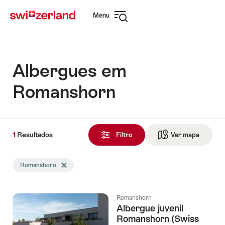
Navegar
Navegação
Menu
em
rápida
Abrir
myswitzerland.com
navegação
Albergues em
Romanshorn
1
1
Resultados
Resultados
Filtro
Ver mapa
Ir para 
encontrado
A
Romanshorn
Excluir tag Romanshorn
busca
foi
filtrada
Romanshorn
usando
Albergue juvenil
os
Romanshorn (Swiss
seguintes