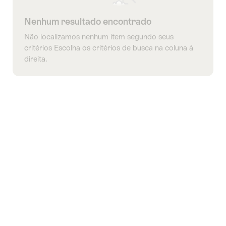
Nenhum resultado encontrado
Não localizamos nenhum item segundo seus
critérios Escolha os critérios de busca na coluna à
direita.