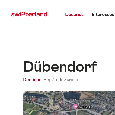
Navegar
Navegação
Menu principal
em
rápida
Destinos
Interesses
myswitzerland.com
Dübendorf
Destinos
Região de Zurique