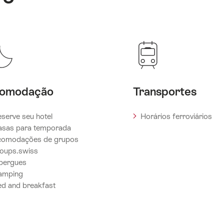
omodação
Transportes
serve seu hotel
Horários ferroviários
asas para temporada
comodações de grupos
oups.swiss
bergues
amping
d and breakfast