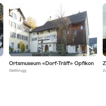
Ortsmuseum «Dorf-Träff» Opfikon
Z
Glattbrugg
Z