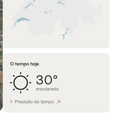
Região
de
Zurique
O tempo hoje
30°
ensolarado
Previsão do tempo