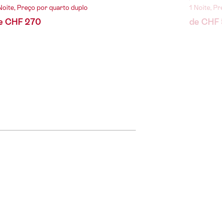
Noite, Preço por quarto duplo
1 Noite, P
e CHF 270
de CHF 