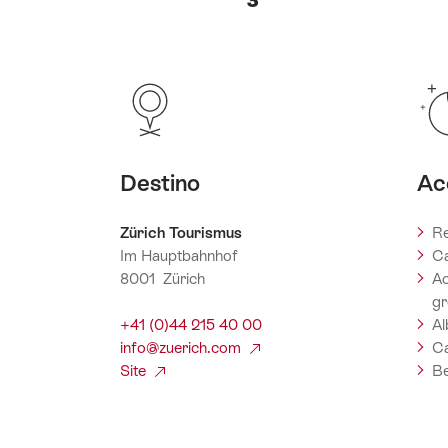
Destino
Ac
Zürich Tourismus
Re
Im Hauptbahnhof
C
8001 Zürich
A
gr
+41 (0)44 215 40 00
Al
info@zuerich.com
C
Site
Be