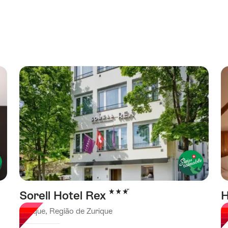
3 Estrelas
Sorell Hotel Rex
H
Zurique, Região de Zurique
Z