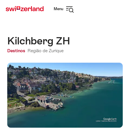
Navegar
Navegação
Menu
em
rápida
Abrir
myswitzerland.com
navegação
Kilchberg ZH
Destinos
Região de Zurique