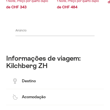
1 Noite, Preço por quarto duplo
1 Noite, Preço por quarto duplo
d
de CHF 343
de CHF 484
Anúncio
Informações de viagem:
Kilchberg ZH
Destino
Acomodação