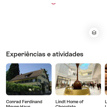
Experiências e atividades
Conrad Ferdinand
Lindt Home of
L
Meyer-Haus
Chocolate
L