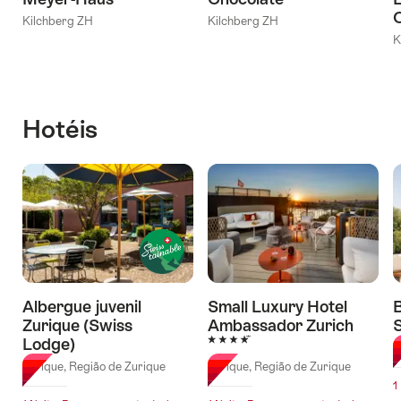
Kilchberg ZH
Kilchberg ZH
K
Hotéis
Albergue juvenil
Small Luxury Hotel
B
Zurique (Swiss
Ambassador Zurich
4 Estrelas
Lodge)
Z
Zurique, Região de Zurique
Zurique, Região de Zurique
1