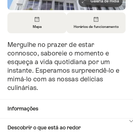
Galeria de mídia
Visão
geral
Mapa
Horários de funcionamento
Abrir
Abrir
informações
informações
Mergulhe no prazer de estar
Introdução
sobre
sobre
Mapa
Horários
connosco, saboreie o momento e
de
esqueça a vida quotidiana por um
funcionamento
instante. Esperamos surpreendê-lo e
mimá-lo com as nossas delícias
culinárias.
Informações
Mostrar
Descobrir o que está ao redor
conteúdo