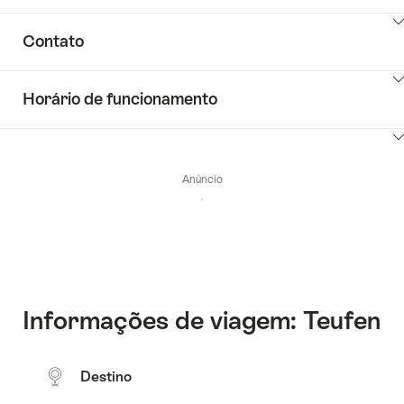
Common.Of
Mostrar
Informações
Contato
conteúdo
Descobrir
Mostrar
o
Horário de funcionamento
conteúdo
que
Common.Of
está
Mostrar
Contato
ao
conteúdo
redor
Anúncio
Common.Of
Horários
de
funcionamento
Informações de viagem: Teufen
Destino