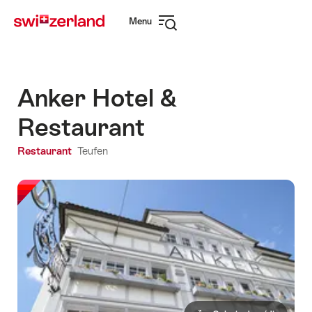
Navegar
Navegação
Menu
em
rápida
Abrir
myswitzerland.com
navegação
Anker Hotel &
Restaurant
Restaurant
Teufen