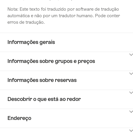
Nota: Este texto foi traduzido por software de tradução
automática e não por um tradutor humano. Pode conter
erros de tradução.
Informações gerais
Clique
Informações sobre grupos e preços
aqui
para
Clique
mostrar
Informações sobre reservas
aqui
os
para
conteúdos
Clique
mostrar
de
Descobrir o que está ao redor
aqui
os
Key
para
conteúdos
Value
Clique
mostrar
de
List
Endereço
aqui
os
Key
para
conteúdos
Value