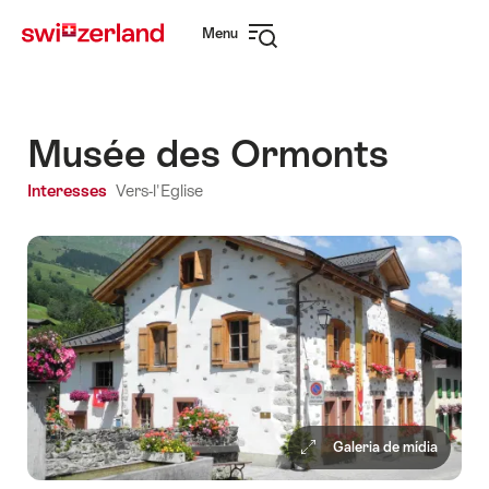
Navegar
Navegação
Menu
em
rápida
Abrir
myswitzerland.com
navegação
Musée des Ormonts
Interesses
Vers-l'Eglise
Galeria de mídia