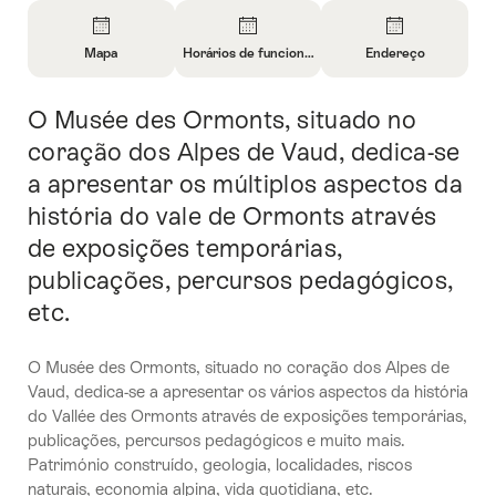
Visão
geral
Mapa
Horários de funcionamento
Endereço
Abrir
Abrir
Abrir
informações
informações
informações
O Musée des Ormonts, situado no
Introdução
sobre
sobre
sobre
Mapa
Horários
Contato
coração dos Alpes de Vaud, dedica-se
de
a apresentar os múltiplos aspectos da
funcionamento
história do vale de Ormonts através
de exposições temporárias,
publicações, percursos pedagógicos,
etc.
O Musée des Ormonts, situado no coração dos Alpes de
Vaud, dedica-se a apresentar os vários aspectos da história
do Vallée des Ormonts através de exposições temporárias,
publicações, percursos pedagógicos e muito mais.
Património construído, geologia, localidades, riscos
naturais, economia alpina, vida quotidiana, etc.